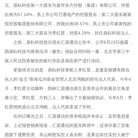
元。鼎耘科技第一大股东为嘉华东方控股（集团）有限公司，持股
比例为57.14%，系上市公司万通地产的控股股东；第二大股东家家
悦控股集团股份有限公司，持股比例38.57%，系上市公司家家悦的
控股股东；第三大股东为李红星，持股4.29%，担任鼎耘科技法人。
之前，鼎耘科技曾出现在汇源通信公告中。公司6月23日披露，
因鼎耘科技与珠海泓沛（被告）借款合同纠纷一案，北京市第三中
级人民法院将被告的银行存款及相应财产进行冻结。
更值得关注的是，鼎耘科技掌舵人李红星，是蕙富骐骥有限合
伙人的“金主”珠海泓沛基金管理人北京鸿晓的前任法人代表。今年4
月，李红星主动爆料，指称汇源通信易主及资本运作的幕后主角是
唐小宏、李红星、方程三人，并曝出了大量抽屉协议。今年5月，李
红星悄然退出北京鸿晓，法人代表变成了毕然。
在内讧曝光之后，汇源通信的资本暗战并未休止，反而更趋复
杂。上证报曾独家报道，汇源通信的股东阵营中，还潜伏着三安集
团旗下晟辉投资、东山精密实控人袁永刚、圣莱达前任实控人杨宁