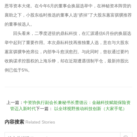
恩等资本大佬。在今年6月的董事会换届选举中，在神秘资本阵营的
襄助之下，小股东临时推选的董事人选“挤掉”了大股东蕙富骐骥推荐
的董事候选人。
回头看来，二季度进驻的鼎耘科技，在汇源通信6月份的换届选
举中起到了重要作用。本次鼎耘科技再推独董人选，意在与大股东
蕙富骐骥争抢席位，内部争斗愈演愈烈。与此同时，曾欲通过要约
收购谋求控股权的上海乐铮，却在近期遭遇强制平仓，最新持股比
例已低于5%。
上一篇：
中资协执行副会长兼秘书长曹德云：金融科技赋能保险资
管迈入新时代
下一篇：
以全球视野推动科技创新（大家手笔）
内容搜索
Related Stories