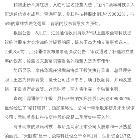
精准止步举牌红线，又临时提名独董人选，“新军”鼎耘科技杀入
汇源通信资本战局。查询可见，鼎耘科技持股比例达4.99892%，与
5%的举牌线差之毫厘，背后的股东背景实力强劲。
根据公告，8月底，汇源通信收到持股3%以上股东鼎耘科技提
议临时股东大会增加临时提案的函，提名王杰为独立董事候选人。
距此3天前，汇源通信发布董事会决议公告，审议通过了补选独立董
事的议案，控股股东蕙富骐骥提名的独董人选为李伟华。
简历显示，李伟华现任深圳前海普正投资执行董事、总经理等
职，王杰为律师背景，擅长公司法律事务、项目投融资、并购及重
组、不良资产处置等。这意味着，两方将争夺一个独董名额。
查询汇源通信半年报，鼎耘科技的实际持股比例达4.99892%，
显然经过了“精打细算”，颇富策略性。公司一季报股东榜并未出现该
公司，意味着鼎耘科技所持股份应是二季度集中买入的。
有备而来的鼎耘科技，幕后是两家上市公司大股东和一张熟悉
的面孔。“天眼查”显示，鼎耘科技设立于今年1月，注册资金达7亿