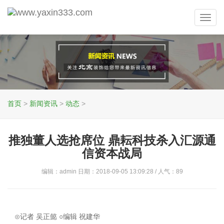
Toggl
navig
首页
>
新闻资讯
>
动态
>
推独董人选抢席位 鼎耘科技杀入汇源通
信资本战局
编辑：admin 日期：2018-09-05 13:09:28 / 人气：
89
⊙记者 吴正懿 ○编辑 祝建华