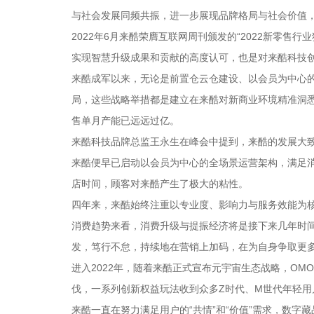
与社会发展同频共振，进一步展现品牌格局与社会价值
2022年6月来酷荣膺互联网周刊颁发的“2022新零
实现智慧升级成果和贡献的高度认可，也是对来酷科技
来酷成军以来，无论是前置仓云仓建设、以会员为中心
局，这些战略举措都是建立在来酷对新商业环境精准洞悉
售单月产能已远远过亿。
来酷科技品牌总监王永生在峰会中提到，来酷的发展大
来酷便早已启动以会员为中心的全场景运营架构，满足消
店时间，顾客对来酷产生了极大的粘性。
四年来，来酷始终注重以专业度、影响力与服务效能为
消费趋势来看，消费升级与提振经济将是接下来几年时
发，笃行不怠，持续地在营销上加码，在为自身争取更
进入2022年，随着来酷正式宣布元宇宙生态战略，O
伐，一系列创新权益玩法收到众多Z时代、M世代年轻用
来酷一直在努力满足用户的“共情”和“价值”需求，数