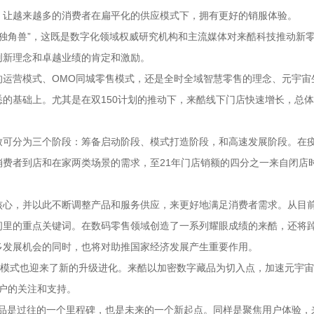
，让越来越多的消费者在扁平化的供应模式下，拥有更好的销服体验。
售行业独角兽”，这既是数字化领域权威研究机构和主流媒体对来酷科技推动新
创新理念和卓越业绩的肯定和激励。
的运营模式、OMO同城零售模式，还是全时全域智慧零售的理念、元宇宙
的基础上。尤其是在双150计划的推动下，来酷线下门店快速增长，总
致可分为三个阶段：筹备启动阶段、模式打造阶段，和高速发展阶段。在
费者到店和在家两类场景的需求，至21年门店销额的四分之一来自闭店
核心，并以此不断调整产品和服务供应，来更好地满足消费者需求。从目
间里的重点关键词。在数码零售领域创造了一系列耀眼成绩的来酷，还将
多发展机会的同时，也将对助推国家经济发展产生重要作用。
MO模式也迎来了新的升级进化。来酷以加密数字藏品为切入点，加速元宇
户的关注和支持。
字藏品是过往的一个里程碑，也是未来的一个新起点。同样是聚焦用户体验，