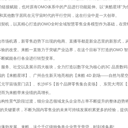
新的链接赋能，也对原有OMO体系中的产品进行功能延伸。以“来酷星球”为
民和其他数字居民在元宇宙时代的平行空间，这在行业中是一大创举。
级契机，以其精心打造的OMO全时全域智慧零售业务模型作为基础，在营
的市场机遇，新零售趋势下出现的电商、直播等都是新业态里的新形式，
验的改变。来酷一直致力于突破产业边界，在这个目标下打造的OMO 
不断赋能各行各业进行转型变革。
服务、社交以及展示四大板块，全力打造以数字化为核心的3C 品质数码
的【来酷星球】、广州合生新天地亮相的【来酷 4D 剧场——自然与星
元宇宙场景门店】、长沙IFS【首个品牌零售集合卖场】、东莞大湾区【
进而为来酷带来业绩的高增长。
结构性景气阶段过渡，细分业态领域龙头企业市占率不断提升的整体趋势
展的关键要求，不断为国内零售业的未来可持续发展积累更多的经验，提
蓬勃发展。来酷，这个千亿级独角兽企业责无旁贷，时刻准备着!