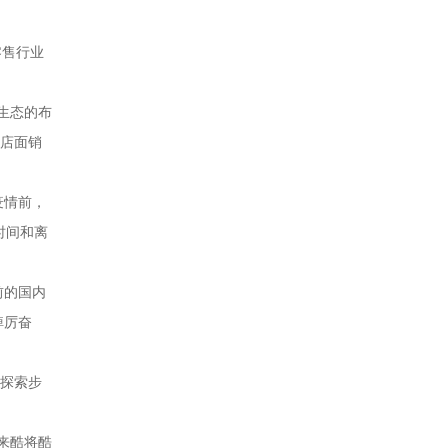
零售行业
生态的布
体店面销
疫情前，
时间和离
前的国内
踔厉奋
宙探索步
来酷将酷