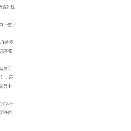
代表的线
销上进行
从传统零
智慧零售
智慧门
空】，还
选品中
将持续不
供更多的