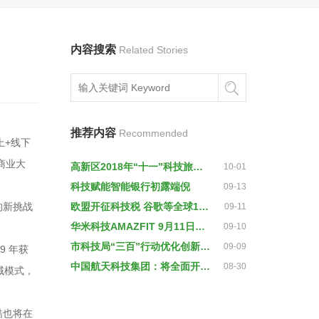
内容搜索
Related Stories
推荐内容
Recommended
上+线下
商业大
高新区2018年“十一”科技旅游文化活动月开幕
10-01
科技赋能智能银行初露端倪
09-13
的新挑战
欧盟开征科技税 谷歌等全球150家公司将受影响
09-11
华米科技AMAZFIT 9月11日发布会新邀请函，这回是钢铁侠？！
09-10
市科技局“三百”行动优化创新创业生态
09-09
9 年获
中国航天科技集团：将全面开展载人空间站建设等国家科技重大专项任务
08-30
全域模式，
酷也将在