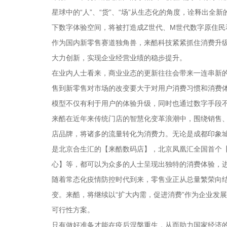
星球中的“人”、“货”、“场”从生态化的角度，诠释出全
下数字体验空间，将被打造成Z世代、M世代数字原住
作为国内新零售赛道独角兽，来酷科技紧紧抓住消费升
大力创新，实现企业经营业绩的稳步提升。
在业内人士看来，商业业态的更新往往会带来一连串新
售到新零售对市场的改变要大于对用户消费习惯和消费体
模型不仅有利于用户的体验升级，同时也通过数字手段
来酷在近年来传统门店的智慧化变革浪潮中，围绕销售、
店品牌，将诸多的流量转化为消费力。无论是成都印象城
是北京合生汇的【来酷数码店】，北京凤凰汇全国首个【
心】等，都可以为众多的人士呈现出独特的消费体验，
随着常态化疫情防控时代到来，零售业正从总量繁荣向
变。来酷，将继续以“扩大内需，促进消费”作为企业发
可行性方案。
只有做好准备才能在疫后涅槃重生，从而助力国家经济的