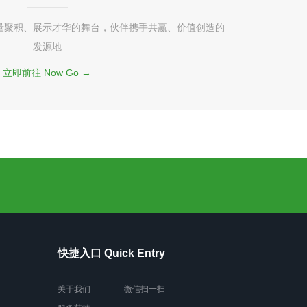
量聚积、展示才华的舞台，伙伴携手共赢、价值创造的
发源地
立即前往 Now Go →
快捷入口 Quick Entry
关于我们
微信扫一扫