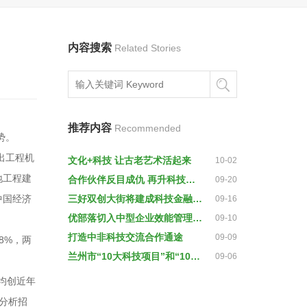
内容搜索
Related Stories
推荐内容
Recommended
势。
出工程机
文化+科技 让古老艺术活起来
10-02
地工程建
合作伙伴反目成仇 再升科技卷入并购“罗生门”
09-20
中国经济
三好双创大街将建成科技金融示范基地
09-16
优部落切入中型企业效能管理服务，金融+科技打造业务闭环
09-10
打造中非科技交流合作通途
09-09
8%，两
兰州市“10大科技项目”和“10大科技创新项目”揭晓 将分获100万和70万经费支持
09-06
均创近年
分析招