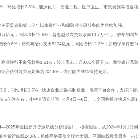
0%、环比增长7.8%，能源化工、交通工程、医疗卫生、市政设施等增速
险业主要监管指标，今年以来银行业和保险业金融服务能力持续加强。
万亿元，同比增长12.5%；普惠型涉农贷款余额13.7万亿元，较年初增加7
0.8%；赔款与给付支出8274亿元，同比增长12.2%；新增保单件数2
业银行不良贷款率1.51%，较上季末上升0.01个百分点。商业银行风
综合偿付能力充足率为204.5%，偿付能力继续保持充足。
3.2，同比增长6.5%。快递企业加强与制造业、电商平台合作，支撑消费
.5亿件左右，其中清明节期间（4月4日—6日），全国共揽收快递包裹13
—2025年全国新开货运航线分析报告》。根据报告，从2024年1月1日到2
际航空货运航线243条，航线网络覆盖全球六大洲。亚洲航线数量最多，占