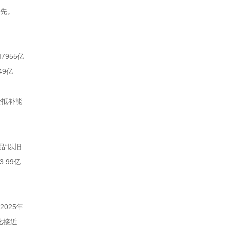
领先。
955亿
49亿
险抵补能
品“以旧
.99亿
025年
比接近