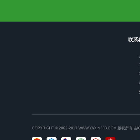
联系我
COPYRIGHT © 2002-2017 WWW.YAXIN333.COM 版权所有
吉I