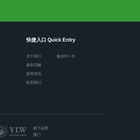
快捷入口 Quick Entry
关于我们
微信扫一扫
服务范畴
新闻资讯
联系我们
旗下品牌
澳门