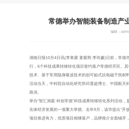
常德举办智能装备制造产业
编辑：admin
湖南日报10月4日讯(李寒露 童紫荆 李玲媛)日前，常
行，6个科技成果转移转化项目签约落户常德经开区。
技术、基于军用隐身吸波技术的创可贴式抗电磁干扰材
活动当天，中科院自动化研究所邱显超博士、中国航天
路演。
举办“智汇洞庭·科创常德”科技成果转移转化系列活动
实体经济发展的一项重大举措。去年9月，该市提出“开
项目推进有力，优质项目相继落户，品牌推介全面铺开，