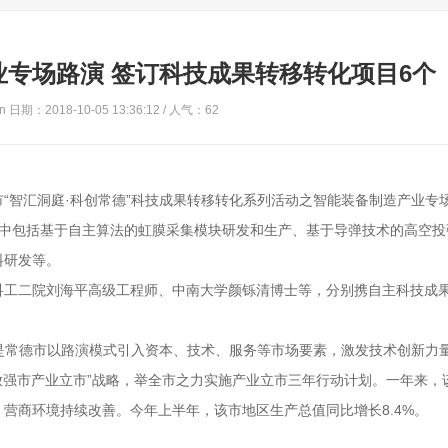
专场路演 签订科技成果转移转化项目6个
 日期：2018-10-05 13:36:12 / 人气：
62
德市“智汇洞庭·科创常德”科技成果转移转化系列活动之智能装备制造产业专
其中包括基于自主算法的虹膜采集模块研发和生产、基于导弹技术的高空投
料研发等。
科工二院刘海平高级工程师、中南大学颜铄清博士等，分别携自主科技成
，是常德市以路演模式引入资本、技术、服务等市场要素，激发技术创新力
放强市产业立市”战略，举全市之力实施产业立市三年行动计划。一年来，
营商环境持续改善。今年上半年，该市地区生产总值同比增长8.4%。