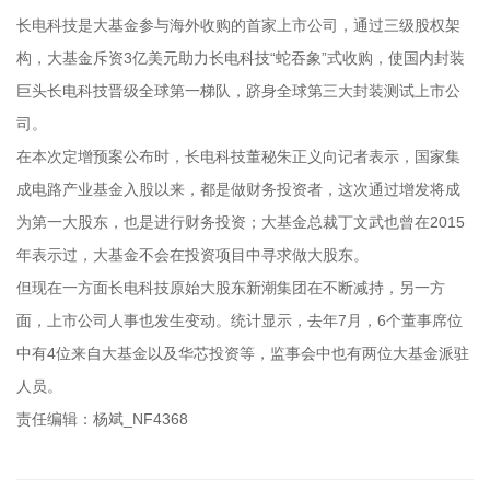
长电科技是大基金参与海外收购的首家上市公司，通过三级股权架
构，大基金斥资3亿美元助力长电科技“蛇吞象”式收购，使国内封装
巨头长电科技晋级全球第一梯队，跻身全球第三大封装测试上市公
司。
在本次定增预案公布时，长电科技董秘朱正义向记者表示，国家集
成电路产业基金入股以来，都是做财务投资者，这次通过增发将成
为第一大股东，也是进行财务投资；大基金总裁丁文武也曾在2015
年表示过，大基金不会在投资项目中寻求做大股东。
但现在一方面长电科技原始大股东新潮集团在不断减持，另一方
面，上市公司人事也发生变动。统计显示，去年7月，6个董事席位
中有4位来自大基金以及华芯投资等，监事会中也有两位大基金派驻
人员。
责任编辑：杨斌_NF4368