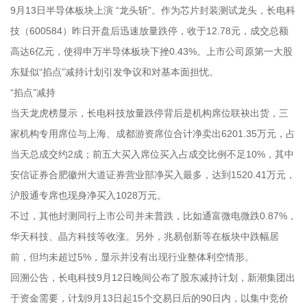
9月13日半导体板块上演 “龙头斩”。作为芯片封装测试龙头，长电科
技（600584）昨日开盘后迅速放量跌停，收于12.78元，成交总额
高达6亿元，使得申万半导体板块下挫0.43%。上市公司原第一大股
东疑似“掐点”减持计划引发争议和对基本面担忧。
“掐点”减持
当天龙虎榜显示，长电科技放量跌停背后是机构席位联袂出货，三
家机构专用席位与上海、成都游资席位合计净卖出6201.35万元，占
当天总成交约2成；前五大买入席位买入占成交比例不足10%，其中
安信证券合肥徽州大道证券营业部净买入最多，达到1520.41万元，
沪股通专席也现身净买入1028万元。
不过，其他封测同行上市公司并未普跌，比如通富微电微跌0.87%，
华天科技、晶方科技等收涨。另外，兆易创新等在板块中跌幅居
前，但均未超过5%，显示并没有出现行业整体利空情形。
回溯公告，长电科技9月12日晚间公布了股东减持计划，新潮集团出
于资金需要，计划9月13日起15个交易日后的90日内，以集中竞价